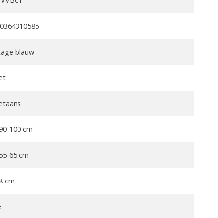
TVVB01
0364310585
tage blauw
et
etaans
 90-100 cm
 55-65 cm
 8 cm
e