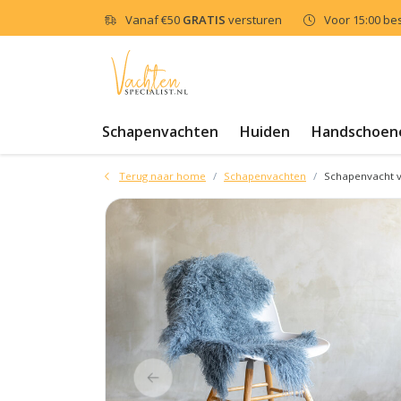
Vanaf
€50
GRATIS
versturen
Voor 15:00 be
Schapenvachten
Huiden
Handschoen
Terug naar home
Schapenvachten
Schapenvacht v