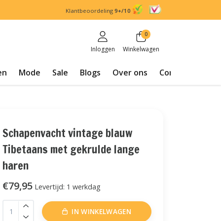
Klantbeoordeling
9+/10
0
Inloggen
Winkelwagen
en
Mode
Sale
Blogs
Over ons
Contact
Schapenvacht vintage blauw
Tibetaans met gekrulde lange
haren
€79,95
Levertijd: 1 werkdag
IN WINKELWAGEN