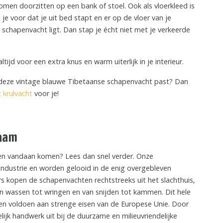
men doorzitten op een bank of stoel. Ook als vloerkleed is
 je voor dat je uit bed stapt en er op de vloer van je
 schapenvacht ligt. Dan stap je écht niet met je verkeerde
ijd voor een extra knus en warm uiterlijk in je interieur.
ij deze vintage blauwe Tibetaanse schapenvacht past? Dan
 krulvacht
voor je!
aam
en vandaan komen? Lees dan snel verder. Onze
industrie en worden gelooid in de enig overgebleven
rs kopen de schapenvachten rechtstreeks uit het slachthuis,
n wassen tot wringen en van snijden tot kammen. Dit hele
en voldoen aan strenge eisen van de Europese Unie. Door
jk handwerk uit bij de duurzame en milieuvriendelijke