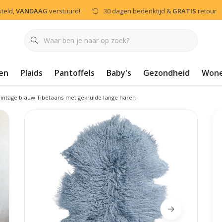
steld,
VANDAAG
verstuurd!
30 dagen bedenktijd &
GRATIS
retour
en
Plaids
Pantoffels
Baby's
Gezondheid
Won
intage blauw Tibetaans met gekrulde lange haren