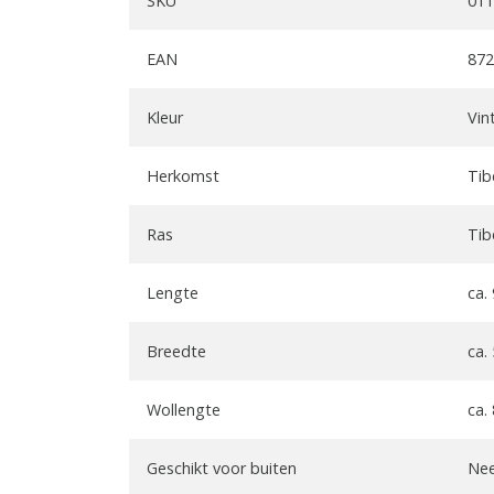
SKU
01
EAN
872
Kleur
Vin
Herkomst
Tib
Ras
Tib
Lengte
ca.
Breedte
ca.
Wollengte
ca.
Geschikt voor buiten
Ne