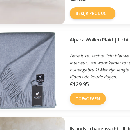
BEKIJK PRODUCT
Alpaca Wollen Plaid | Lich
Deze luxe, zachte licht blauwe
interieur, van woonkamer tot s
buitengebruik! Met zijn lengt
tijdens de koude dagen.
€129,95
TOEVOEGEN
IJslands schapenvacht - IJs