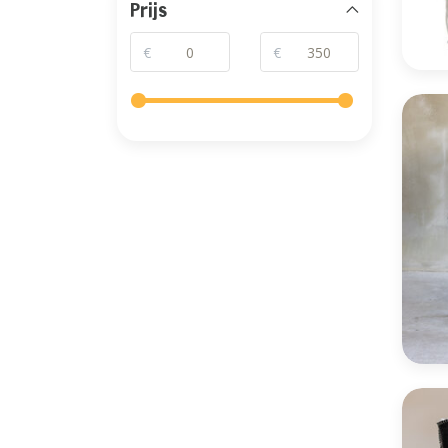
Prijs
€
€