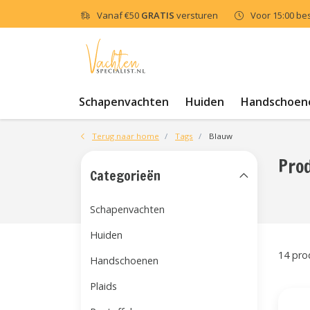
Vanaf
€50
GRATIS
versturen
Voor 15:00 be
Schapenvachten
Huiden
Handschoen
Terug naar home
Tags
Blauw
Pro
Categorieën
Schapenvachten
Huiden
14 pro
Handschoenen
Plaids