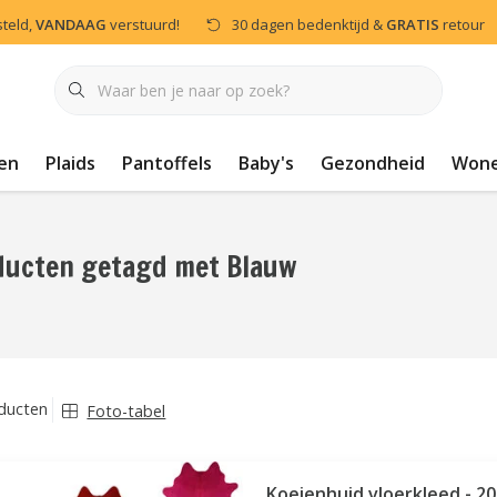
steld,
VANDAAG
verstuurd!
30 dagen bedenktijd &
GRATIS
retour
en
Plaids
Pantoffels
Baby's
Gezondheid
Won
ducten getagd met Blauw
ducten
Foto-tabel
Koeienhuid vloerkleed - 20