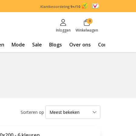
Klantbeoordeling
9+/10
0
Inloggen
Winkelwagen
en
Mode
Sale
Blogs
Over ons
Contact
Sorteren op
0x200 - 6 kleuren