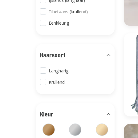
IJslands (langhaar)
Tibetaans (krullend)
Eenkleurig
Haarsoort
Langharig
Krullend
Kleur