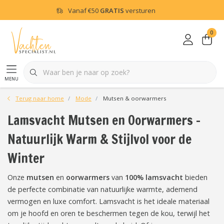
Vanaf
€50
GRATIS
versturen
0
menu
Terug naar home
Mode
Mutsen & oorwarmers
Lamsvacht Mutsen en Oorwarmers –
Natuurlijk Warm & Stijlvol voor de
Winter
Onze
mutsen
en
oorwarmers
van
100% lamsvacht
bieden
de perfecte combinatie van natuurlijke warmte, ademend
vermogen en luxe comfort. Lamsvacht is het ideale materiaal
om je hoofd en oren te beschermen tegen de kou, terwijl het