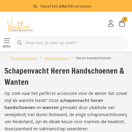
Vanaf
€50
GRATIS
versturen
0
menu
Terug naar home
Handschoenen
Heren handschoenen
Schapenvacht Heren Handschoenen &
Wanten
Op zoek naar het perfecte accessoire voor de winter dat zowel
stijl als warmte biedt? Onze
schapenvacht heren
handschoenen
en
wanten
gemaakt door (dubbele van
verwijderd) Van Buren Bolsward, de enige schapenvachtlooierij
van Nederland, zijn de ideale keuze voor mannen die kwaliteit,
duurzaamheid en vakmanschap waarderen.