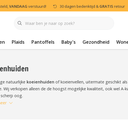
steld,
VANDAAG
verstuurd!
30 dagen bedenktijd &
GRATIS
retour
en
Plaids
Pantoffels
Baby's
Gezondheid
Won
ienhuiden
ige natuurlijke
koeienhuiden
of koeienvellen, uitermate geschikt als
. Wij verkopen alleen de de hoogst mogelijke kwaliteit, ook wel A-k
 scherp oog.
eer