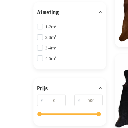
Afmeting
1-2m²
2-3m²
3-4m²
4-5m²
Prijs
€
€