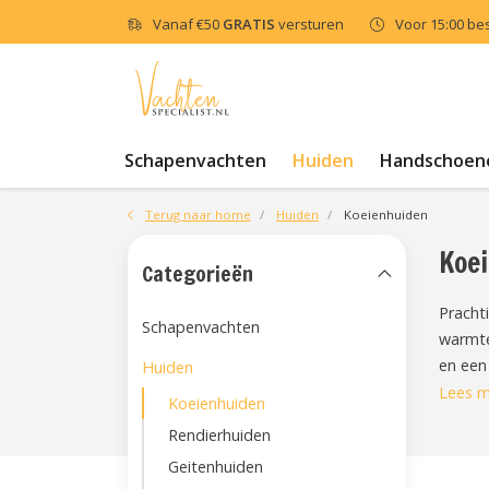
Vanaf
€50
GRATIS
versturen
Voor 15:00 be
Schapenvachten
Huiden
Handschoen
Terug naar home
Huiden
Koeienhuiden
Koe
Categorieën
Pracht
Schapenvachten
warmte
en een
Huiden
Lees m
Koeienhuiden
Rendierhuiden
Geitenhuiden