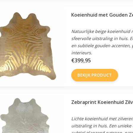
Koeienhuid met Gouden Z
Natuurlijke beige koeienhuid
sfeervolle uitstraling in huis.
en subtiele gouden accenten, 
interieurs.
€399,95
BEKIJK PRODUCT
Zebraprint Koeienhuid Zil
Lichte koeienhuid met zilveren
uitstraling in huis. Een uniek
subtiel glanzend patroon, pas