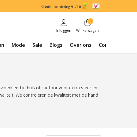
Klantbeoordeling
9+/10
0
Inloggen
Winkelwagen
en
Mode
Sale
Blogs
Over ons
Contact
 vloerkleed in huis of kantoor voor extra sfeer en
waliteit. We controleren de kwaliteit met de hand