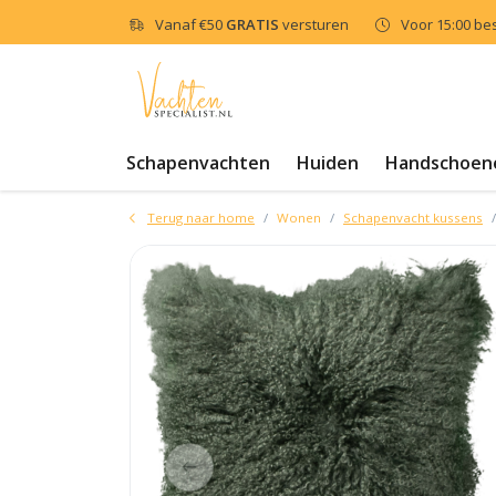
Vanaf
€50
GRATIS
versturen
Voor 15:00 be
Schapenvachten
Huiden
Handschoen
Terug naar home
Wonen
Schapenvacht kussens