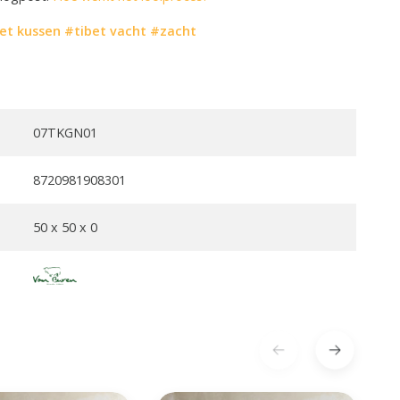
et kussen
#tibet vacht
#zacht
07TKGN01
8720981908301
50 x 50 x 0