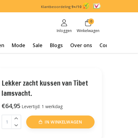
Klantbeoordeling
9+/10
0
Inloggen
Winkelwagen
en
Mode
Sale
Blogs
Over ons
Contact
Lekker zacht kussen van Tibet
lamsvacht.
€64,95
Levertijd: 1 werkdag
IN WINKELWAGEN