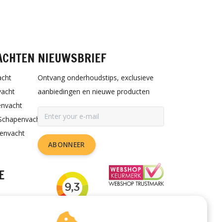
ACHTEN
NIEUWSBRIEF
acht
Ontvang onderhoudstips, exclusieve
vacht
aanbiedingen en nieuwe producten
envacht
Schapenvacht
penvacht
ABONNEER
E
rzorgen