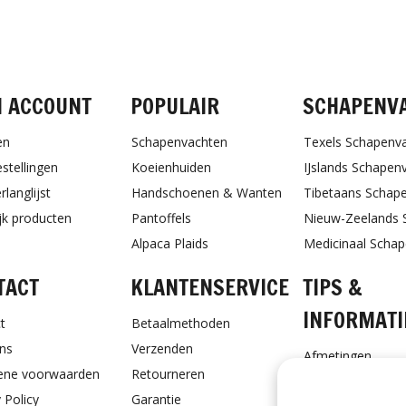
FACEBOOK
INSTAGRAM
PINTEREST
N ACCOUNT
POPULAIR
SCHAPENV
en
Schapenvachten
Texels Schapenv
estellingen
Koeienhuiden
IJslands Schapen
rlanglijst
Handschoenen & Wanten
Tibetaans Schap
ijk producten
Pantoffels
Nieuw-Zeelands 
Alpaca Plaids
Medicinaal Scha
TACT
KLANTENSERVICE
TIPS &
INFORMATI
t
Betaalmethoden
ns
Verzenden
Afmetingen
ene voorwaarden
Retourneren
Schapenvacht ve
 Policy
Garantie