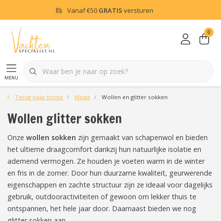
Vanaf
€50
GRATIS
versturen
0
menu
Terug naar home
Mode
Wollen en glitter sokken
Wollen glitter sokken
Onze
wollen sokken
zijn gemaakt van schapenwol en bieden
het ultieme draagcomfort dankzij hun natuurlijke isolatie en
ademend vermogen. Ze houden je voeten warm in de winter
en fris in de zomer. Door hun duurzame kwaliteit, geurwerende
eigenschappen en zachte structuur zijn ze ideaal voor dagelijks
gebruik, outdooractiviteiten of gewoon om lekker thuis te
ontspannen, het hele jaar door. Daarnaast bieden we nog
glitter sokken aan.