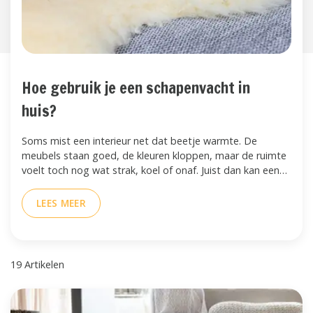
Hoe gebruik je een schapenvacht in
huis?
Soms mist een interieur net dat beetje warmte. De
meubels staan goed, de kleuren kloppen, maar de ruimte
voelt toch nog wat strak, koel of onaf. Juist dan kan een
schapenvacht veel doen. Met één natuurlijk
woonaccessoire maak je een stoel zachter, een bank
LEES MEER
uitnodigender of een slaapkamer warmer.
19 Artikelen