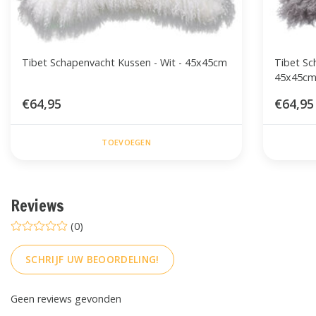
Tibet Schapenvacht Kussen - Wit - 45x45cm
Tibet Sc
45x45c
€64,95
€64,95
TOEVOEGEN
Reviews
(0)
SCHRIJF UW BEOORDELING!
Geen reviews gevonden