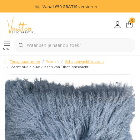
Vanaf
€50
GRATIS
versturen
0
menu
Terug naar home
Wonen
Schapenvacht kussens
Zacht oud blauw kussen van Tibet lamsvacht