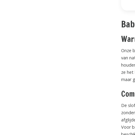
Bab
Warm
Onze b
van na
houden
ze het 
maar g
Comf
De slof
zonder
afglij
Voor b
beschi