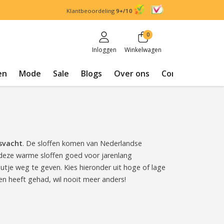
Klantbeoordeling
9+/10
0
Inloggen
Winkelwagen
en
Mode
Sale
Blogs
Over ons
Contact
svacht
. De sloffen komen van Nederlandse
deze warme sloffen goed voor jarenlang
autje weg te geven. Kies hieronder uit hoge of lage
en heeft gehad, wil nooit meer anders!