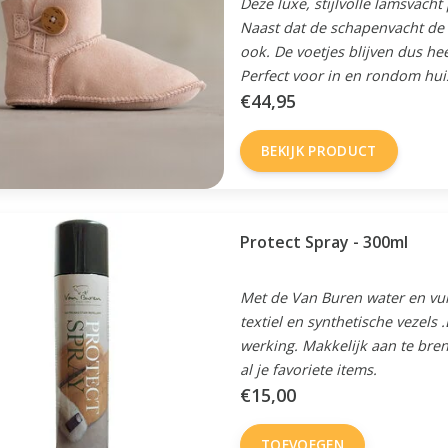
Deze luxe, stijlvolle lamsvacht
Naast dat de schapenvacht de v
ook. De voetjes blijven dus he
Perfect voor in en rondom hui
€44,95
BEKIJK PRODUCT
Protect Spray - 300ml
Met de Van Buren water en vui
textiel en synthetische vezels
werking. Makkelijk aan te bren
al je favoriete items.
€15,00
TOEVOEGEN