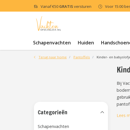
Vanaf
€50
GRATIS
versturen
Voor 15:00 be
Schapenvachten
Huiden
Handschoen
Terug naar home
Pantoffels
Kinder- en babyslofj
Kind
Bij Vac
bodem 
gebrui
pantof
Categorieën
Lees m
Schapenvachten