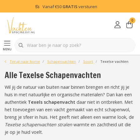
Vanaf
€50
GRATIS
versturen
0
menu
Terug naar home
Schapenvachten
Soort
Texelse vachten
Alle Texelse Schapenvachten
Wil jij de natuur van buiten naar binnen brengen en richt jij je
huis in met natuurlijke en organische materialen? Dan kan een
authentiek
Texels schapenvacht
daar niet in ontbreken. Met
het toevoegen van een vacht gemaakt van echt schapenwol,
breng je sfeer in huis. Het geeft niet alleen een warme look, de
Texelse schapenvachten stralen
warmte en zachtheid uit die
je op je huid voelt.