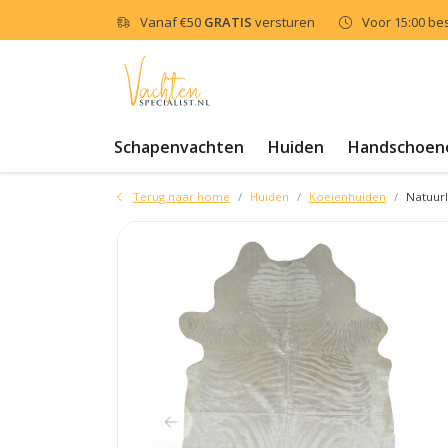
Vanaf
€50
GRATIS
versturen
Voor 15:00 be
Schapenvachten
Huiden
Handschoen
Terug naar home
Huiden
Koeienhuiden
Natuurl