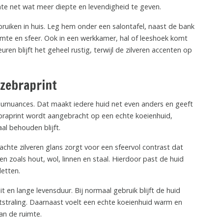
te net wat meer diepte en levendigheid te geven.
bruiken in huis. Leg hem onder een salontafel, naast de bank
mte en sfeer. Ook in een werkkamer, hal of leeshoek komt
euren blijft het geheel rustig, terwijl de zilveren accenten op
 zebraprint
kleurnuances. Dat maakt iedere huid net even anders en geeft
zebraprint wordt aangebracht op een echte koeienhuid,
al behouden blijft.
chte zilveren glans zorgt voor een sfeervol contrast dat
n zoals hout, wol, linnen en staal. Hierdoor past de huid
letten.
 en lange levensduur. Bij normaal gebruik blijft de huid
itstraling. Daarnaast voelt een echte koeienhuid warm en
an de ruimte.