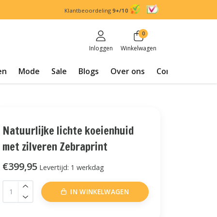
Klantbeoordeling
9+/10
0
Inloggen
Winkelwagen
en
Mode
Sale
Blogs
Over ons
Contact
Natuurlijke lichte koeienhuid
met zilveren Zebraprint
€399,95
Levertijd: 1 werkdag
IN WINKELWAGEN