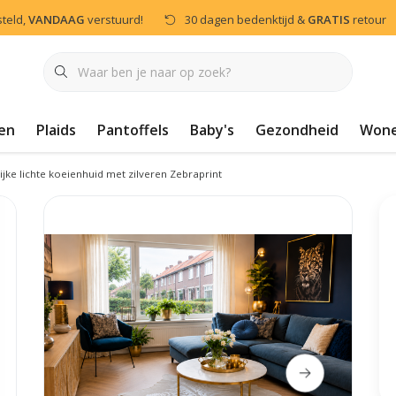
steld,
VANDAAG
verstuurd!
30 dagen bedenktijd &
GRATIS
retour
en
Plaids
Pantoffels
Baby's
Gezondheid
Won
ijke lichte koeienhuid met zilveren Zebraprint