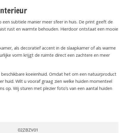
interieur
 een subtiele manier meer sfeer in huis. De print geeft de
en juist rust en warmte behouden. Hierdoor ontstaat een mooie
nkamer, als decoratief accent in de slaapkamer of als warme
rlijke vorm krijgt de ruimte direct een zachtere en meer
n beschikbare koeienhuid. Omdat het om een natuurproduct
per huid. Wilt u vooraf graag zien welke huiden momenteel
 op. Wij sturen met plezier foto’s van een aantal huiden
02ZBZV01