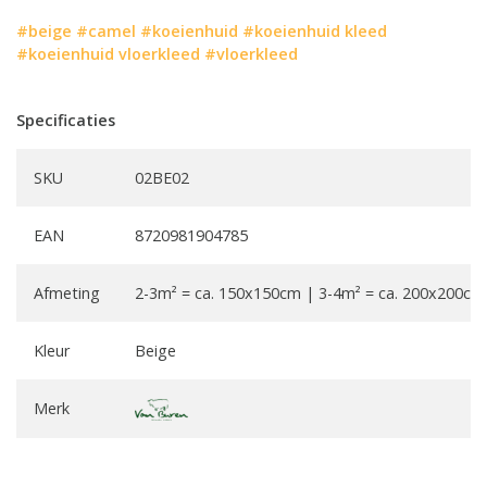
#beige
#camel
#koeienhuid
#koeienhuid kleed
#koeienhuid vloerkleed
#vloerkleed
Specificaties
SKU
02BE02
EAN
8720981904785
Afmeting
2-3m² = ca. 150x150cm | 3-4m² = ca. 200x200cm
Kleur
Beige
Merk