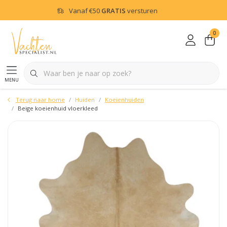
Vanaf
€50
GRATIS
versturen
0
menu
Terug naar home
Huiden
Koeienhuiden
Beige koeienhuid vloerkleed