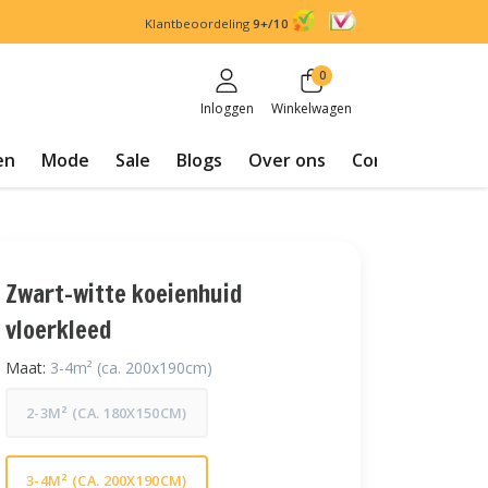
Klantbeoordeling
9+/10
0
Inloggen
Winkelwagen
en
Mode
Sale
Blogs
Over ons
Contact
Zwart-witte koeienhuid
vloerkleed
Maat:
3-4m² (ca. 200x190cm)
2-3M² (CA. 180X150CM)
3-4M² (CA. 200X190CM)