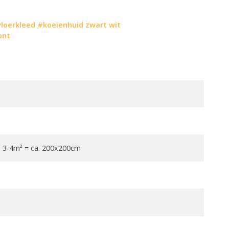
loerkleed
#koeienhuid zwart wit
ont
| 3-4m² = ca. 200x200cm