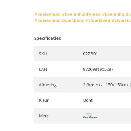
#koeienhuid
#koeienhuid kleed
#koeienhuid v
#koeienhuid zwartbont
#vloerkleed
#zwartb
Specificaties
SKU
02ZB01
EAN
8720981905287
Afmeting
2-3m² = ca. 150x150cm 
Kleur
Bont
Merk