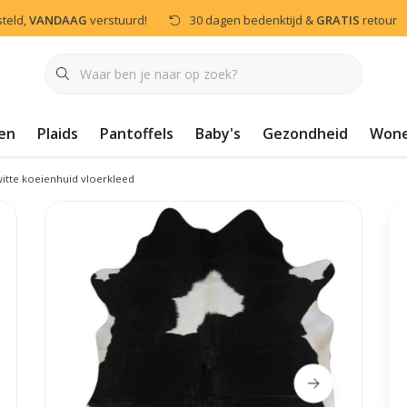
steld,
VANDAAG
verstuurd!
30 dagen bedenktijd &
GRATIS
retour
en
Plaids
Pantoffels
Baby's
Gezondheid
Won
itte koeienhuid vloerkleed