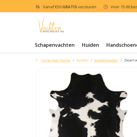
Vanaf
€50
GRATIS
versturen
Voor 15:00 be
Schapenvachten
Huiden
Handschoen
Terug naar home
Huiden
Koeienhuiden
Zwart-w