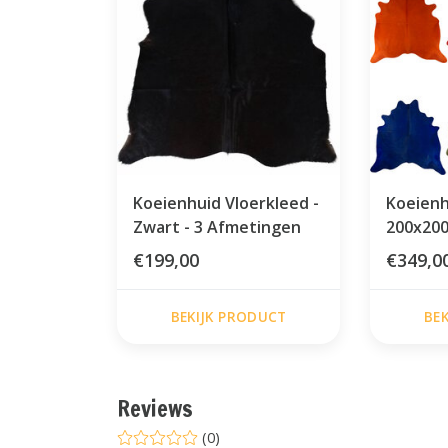
Koeienhuid Vloerkleed -
Koeienh
Zwart - 3 Afmetingen
200x200
€199,00
€349,0
BEKIJK PRODUCT
BE
Reviews
(0)