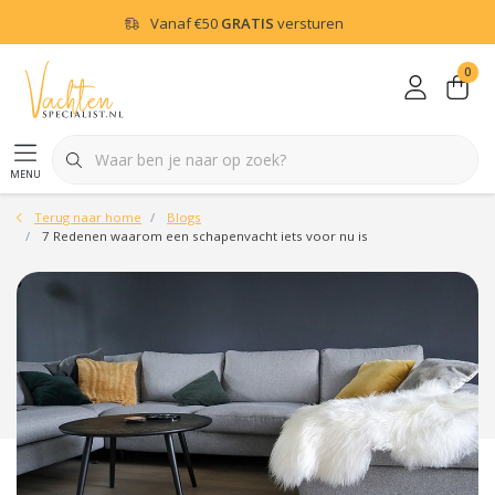
Vanaf
€50
GRATIS
versturen
0
menu
Terug naar home
Blogs
7 Redenen waarom een schapenvacht iets voor nu is