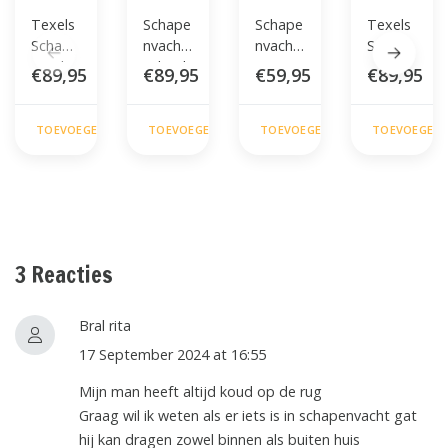
Texels
Schape
Schape
Texels
Schape
nvacht
nvacht
Schape
nvacht
IJslands
Specia
nvacht
€
89,95
€
89,95
€
59,95
€
89,95
- Wit -
- Wit -
al Voor
- Bruin
XXL
Extra
Baby's
- XXL
Groot
Perfect
TOEVOEGEN
TOEVOEGEN
TOEVOEGEN
TOEVOEGEN
in De
Wieg
of Box
3 Reacties
Bral rita
17 September 2024 at 16:55
Mijn man heeft altijd koud op de rug
Graag wil ik weten als er iets is in schapenvacht gat
hij kan dragen zowel binnen als buiten huis