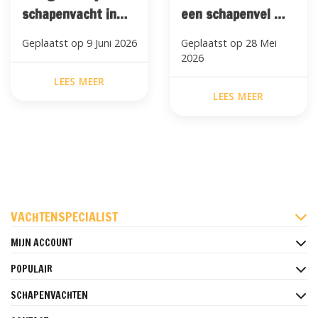
schapenvacht in
een schapenvel en
huis?
een synthetisch
Geplaatst op
9 Juni 2026
Geplaatst op
28 Mei
vachtkleed?
2026
LEES MEER
LEES MEER
FACEBOOK
INSTAGRAM
PINTEREST
VACHTENSPECIALIST
MIJN ACCOUNT
POPULAIR
SCHAPENVACHTEN