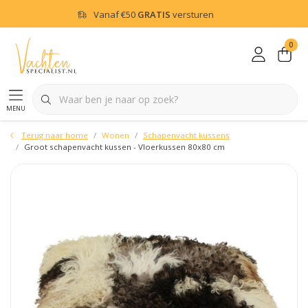
Vanaf
€50
GRATIS
versturen
0
menu
Terug naar home
Wonen
Schapenvacht kussens
Groot schapenvacht kussen - Vloerkussen 80x80 cm