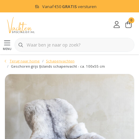
Vanaf
€50
GRATIS
versturen
0
menu
Terug naar home
Schapenvachten
Geschoren grijs IJslands schapenvacht - ca. 100x55 cm