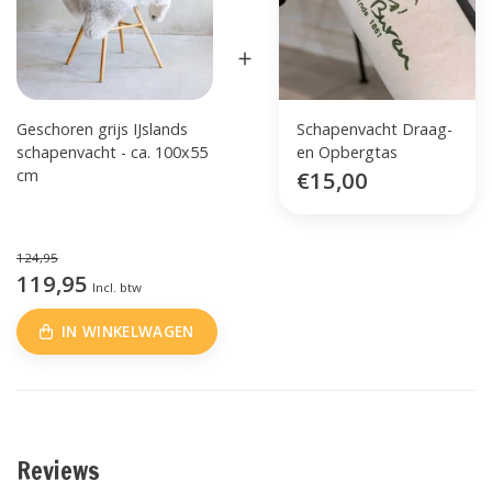
Geschoren grijs IJslands
Schapenvacht Draag-
schapenvacht - ca. 100x55
en Opbergtas
cm
€15,00
124,95
119,95
Incl. btw
IN WINKELWAGEN
Reviews