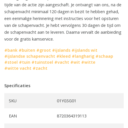
tijde van de actie zijn aangeschaft. Je ontvangt van ons, na de
schapenvacht minimaal 120 dagen in bezit te hebben gehad,
een eenmalige herinnering met instructies voor het opsturen
van de schapenvacht. Je hebt vervolgens 30 dagen de tijd om
de schapenvacht aan te leveren. Daarna vervalt de aanbieding
voor de gratis kamservice.
#bank
#buiten
#groot
#ijslands
#ijslands wit
#ijslandse schapenvacht
#kleed
#langharig
#schaap
#stoel
#tuin
#tuinstoel
#vacht
#wit
#witte
#witte vacht
#zacht
Specificaties
SKU
01YGSG01
EAN
8720364319113