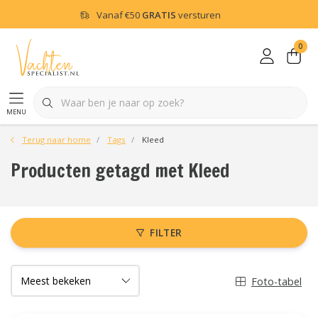
Vanaf
€50
GRATIS
versturen
0
menu
Terug naar home
Tags
Kleed
Producten getagd met Kleed
FILTER
Foto-tabel