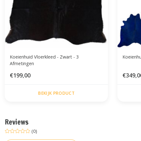
Koeienhuid Vloerkleed - Zwart - 3
Koeienhu
Afmetingen
€199,00
€349,0
BEKIJK PRODUCT
Reviews
(0)