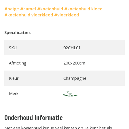
#beige
#camel
#koeienhuid
#koeienhuid kleed
#koeienhuid vloerkleed
#vloerkleed
Specificaties
SKU
02CHL01
Afmeting
200x200cm
Kleur
Champagne
Merk
Onderhoud Informatie
Met een koeienhuid kun je veel kanten op. Je kunt het als