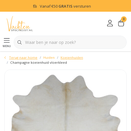
Vanaf
€50
GRATIS
versturen
0
menu
Terug naar home
Huiden
Koeienhuiden
Champagne koeienhuid vloerkleed