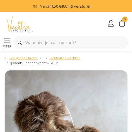
Vanaf
€50
GRATIS
versturen
0
menu
Terug naar home
Gekleurde vachten
IJslands Schapenvacht - Bruin