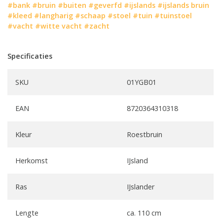
#bank
#bruin
#buiten
#geverfd
#ijslands
#ijslands bruin
#kleed
#langharig
#schaap
#stoel
#tuin
#tuinstoel
#vacht
#witte vacht
#zacht
Specificaties
SKU
01YGB01
EAN
8720364310318
Kleur
Roestbruin
Herkomst
IJsland
Ras
IJslander
Lengte
ca. 110 cm