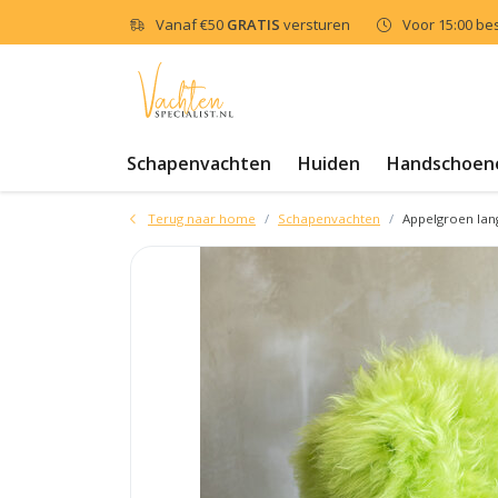
Vanaf
€50
GRATIS
versturen
Voor 15:00 be
Schapenvachten
Huiden
Handschoen
Terug naar home
Schapenvachten
Appelgroen lan