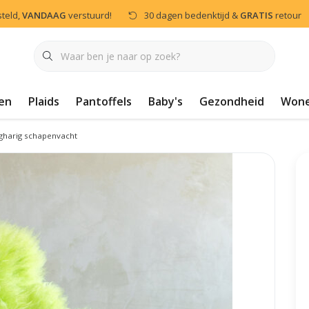
steld,
VANDAAG
verstuurd!
30 dagen bedenktijd &
GRATIS
retour
en
Plaids
Pantoffels
Baby's
Gezondheid
Won
gharig schapenvacht