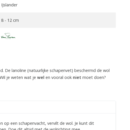
IJslander
8 - 12 cm
. De lanoline (natuurlijke schapenvet) beschermd de wol
 Wil je weten wat je
wel
en vooral ook
niet
moet doen?
n op een schapenvacht, vervilt de wol. Je kunt dit
n. Doe dit altijd met de wolrichting mee.