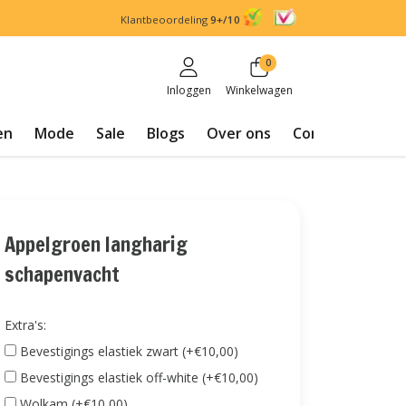
Klantbeoordeling
9+/10
0
Inloggen
Winkelwagen
en
Mode
Sale
Blogs
Over ons
Contact
Appelgroen langharig
schapenvacht
Extra's:
Bevestigings elastiek zwart (+€10,00)
Bevestigings elastiek off-white (+€10,00)
Wolkam (+€10,00)