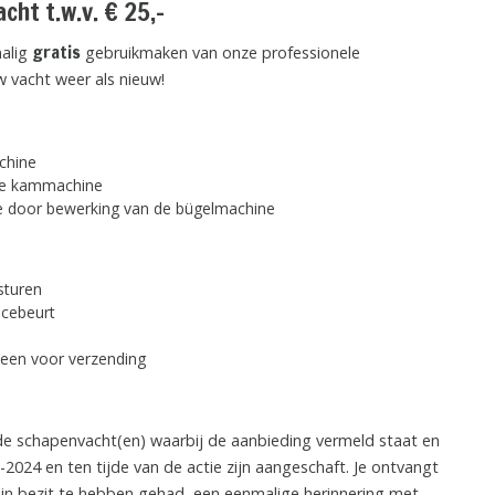
cht t.w.v. € 25,-
gratis
malig
gebruikmaken van onze professionele
 vacht weer als nieuw!
chine
 de kammachine
e door bewerking van de bügelmachine
sturen
icebeurt
alleen voor verzending
 de schapenvacht(en) waarbij de aanbieding vermeld staat en
-2024 en ten tijde van de actie zijn aangeschaft. Je ontvangt
in bezit te hebben gehad, een eenmalige herinnering met