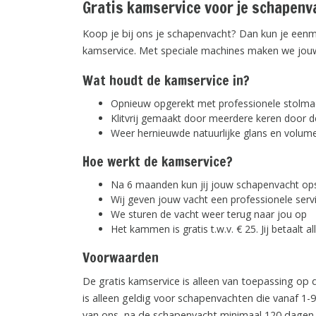
Gratis kamservice voor je schapenva
Koop je bij ons je schapenvacht? Dan kun je een
kamservice. Met speciale machines maken we jouw
Wat houdt de kamservice in?
Opnieuw opgerekt met professionele stolma
Klitvrij gemaakt door meerdere keren door
Weer hernieuwde natuurlijke glans en volum
Hoe werkt de kamservice?
Na 6 maanden kun jij jouw schapenvacht op
Wij geven jouw vacht een professionele serv
We sturen de vacht weer terug naar jou op
Het kammen is gratis t.w.v. € 25. Jij betaalt 
Voorwaarden
De gratis kamservice is alleen van toepassing op
is alleen geldig voor schapenvachten die vanaf 1-9
van ons, na de schapenvacht minimaal 120 dagen 