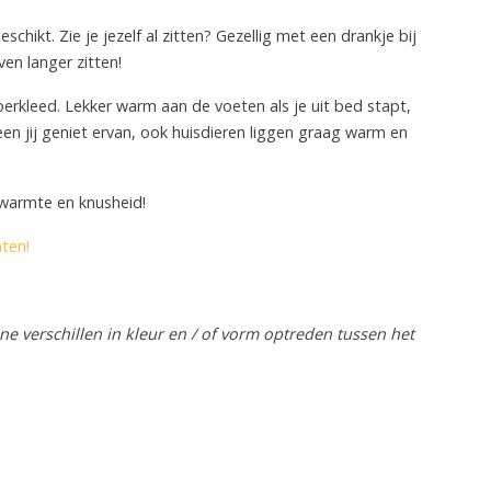
hikt. Zie je jezelf al zitten? Gezellig met een drankje bij
ven langer zitten!
oerkleed. Lekker warm aan de voeten als je uit bed stapt,
een jij geniet ervan, ook huisdieren liggen graag warm en
d warmte en knusheid!
hten!
e verschillen in kleur en / of vorm optreden tussen het