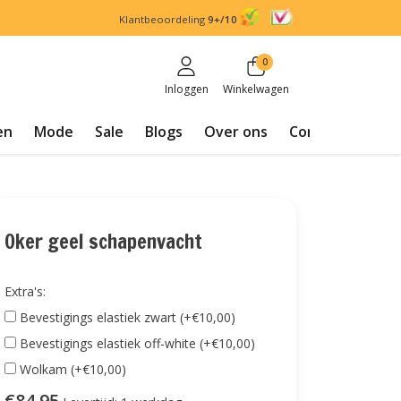
Klantbeoordeling
9+/10
0
Inloggen
Winkelwagen
en
Mode
Sale
Blogs
Over ons
Contact
Oker geel schapenvacht
Extra's:
Bevestigings elastiek zwart (+€10,00)
Bevestigings elastiek off-white (+€10,00)
Wolkam (+€10,00)
€84,95