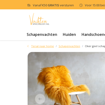
Vanaf
€50
GRATIS
versturen
Voor 15:00 be
Schapenvachten
Huiden
Handschoen
Terug naar home
Schapenvachten
Oker geel scha