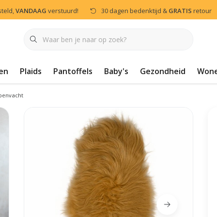
steld,
VANDAAG
verstuurd!
30 dagen bedenktijd &
GRATIS
retour
en
Plaids
Pantoffels
Baby's
Gezondheid
Won
penvacht