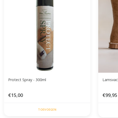
Protect Spray - 300ml
Lamsvach
€15,00
€99,95
TOEVOEGEN