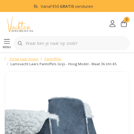
Vanaf
€50
GRATIS
versturen
0
menu
Terug naar home
Pantoffels
Lamsvacht Laars Pantoffels Grijs - Hoog Model - Maat 36 t/m 45