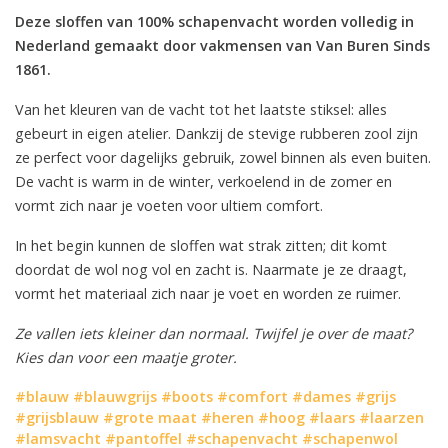
Deze sloffen van 100% schapenvacht worden volledig in
Nederland gemaakt door vakmensen van Van Buren Sinds
1861.
Van het kleuren van de vacht tot het laatste stiksel: alles
gebeurt in eigen atelier. Dankzij de stevige rubberen zool zijn
ze perfect voor dagelijks gebruik, zowel binnen als even buiten.
De vacht is warm in de winter, verkoelend in de zomer en
vormt zich naar je voeten voor ultiem comfort.
In het begin kunnen de sloffen wat strak zitten; dit komt
doordat de wol nog vol en zacht is. Naarmate je ze draagt,
vormt het materiaal zich naar je voet en worden ze ruimer.
Ze vallen iets kleiner dan normaal. Twijfel je over de maat?
Kies dan voor een maatje groter.
#blauw
#blauwgrijs
#boots
#comfort
#dames
#grijs
#grijsblauw
#grote maat
#heren
#hoog
#laars
#laarzen
#lamsvacht
#pantoffel
#schapenvacht
#schapenwol