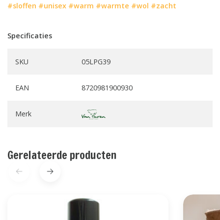
#sloffen
#unisex
#warm
#warmte
#wol
#zacht
Specificaties
SKU
05LPG39
EAN
8720981900930
Merk
Gerelateerde producten