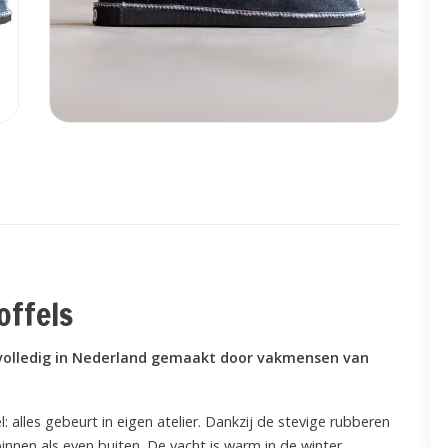
offels
volledig in Nederland gemaakt door vakmensen van
l: alles gebeurt in eigen atelier. Dankzij de stevige rubberen
binnen als even buiten. De vacht is warm in de winter,