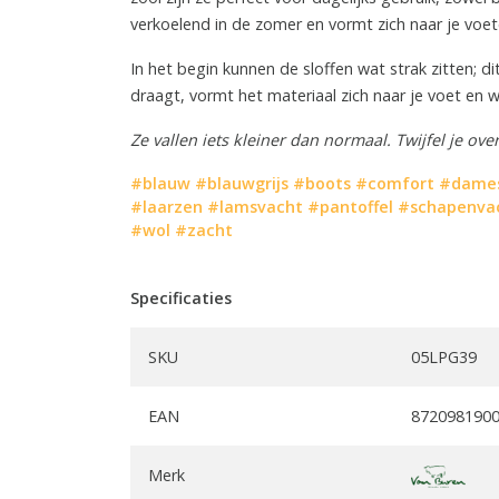
verkoelend in de zomer en vormt zich naar je voet
In het begin kunnen de sloffen wat strak zitten; 
draagt, vormt het materiaal zich naar je voet en 
Ze vallen iets kleiner dan normaal. Twijfel je ov
#blauw
#blauwgrijs
#boots
#comfort
#dame
#laarzen
#lamsvacht
#pantoffel
#schapenva
#wol
#zacht
Specificaties
SKU
05LPG39
EAN
872098190
Merk