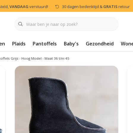
steld,
VANDAAG
verstuurd!
30 dagen bedenktijd &
GRATIS
retour
en
Plaids
Pantoffels
Baby's
Gezondheid
Won
ffels Grijs - Hoog Model - Maat 36 t/m 45