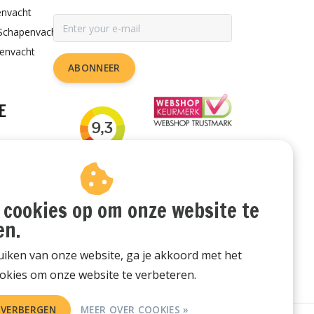
envacht
Schapenvacht
penvacht
ABONNEER
E
rzorgen
or de hond
udstips
 cookies op om onze website te
en.
iken van onze website, ga je akkoord met het
okies om onze website te verbeteren.
 VERBERGEN
MEER OVER COOKIES »