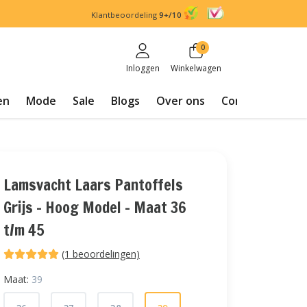
Klantbeoordeling
9+/10
0
Inloggen
Winkelwagen
en
Mode
Sale
Blogs
Over ons
Contact
Lamsvacht Laars Pantoffels
Grijs - Hoog Model - Maat 36
t/m 45
(1 beoordelingen)
Maat:
39