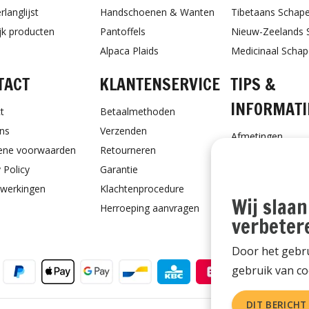
rlanglijst
Handschoenen & Wanten
Tibetaans Schap
ijk producten
Pantoffels
Nieuw-Zeelands 
Alpaca Plaids
Medicinaal Scha
TACT
KLANTENSERVICE
TIPS &
INFORMATI
t
Betaalmethoden
ns
Verzenden
Afmetingen
ene voorwaarden
Retourneren
Schapenvacht ve
 Policy
Garantie
Schapenvacht vo
werkingen
Klachtenprocedure
Ontvang Onderho
Wij slaan
Herroeping aanvragen
Cadeaubon
verbeter
Door het gebru
gebruik van co
DIT BERICHT