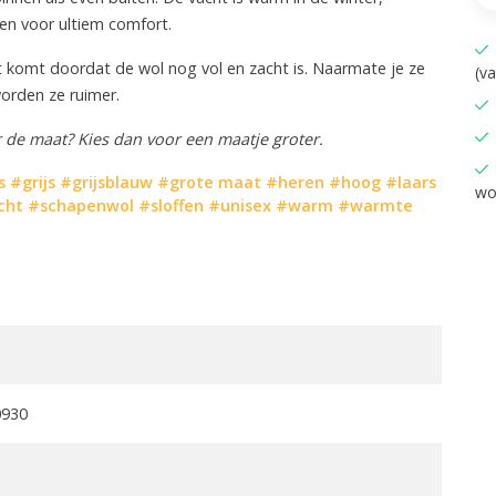
en voor ultiem comfort.
dit komt doordat de wol nog vol en zacht is. Naarmate je ze
(v
worden ze ruimer.
er de maat? Kies dan voor een maatje groter.
s
#grijs
#grijsblauw
#grote maat
#heren
#hoog
#laars
wo
cht
#schapenwol
#sloffen
#unisex
#warm
#warmte
0930