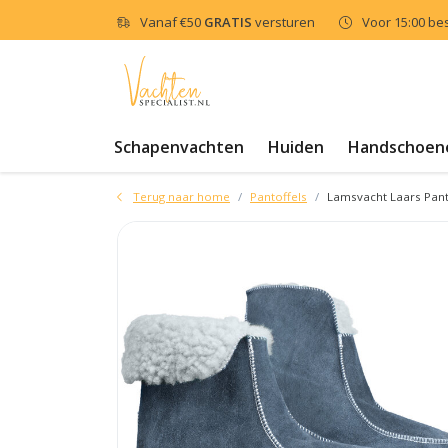
Vanaf
€50
GRATIS
versturen
Voor 15:00 be
Schapenvachten
Huiden
Handschoen
Terug naar home
Pantoffels
Lamsvacht Laars Panto