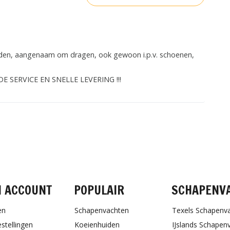
vreden, aangenaam om dragen, ook gewoon i.p.v. schoenen,
EDE SERVICE EN SNELLE LEVERING !!!
FACEBOOK
INSTAGRAM
PINTEREST
N ACCOUNT
POPULAIR
SCHAPENV
en
Schapenvachten
Texels Schapenv
estellingen
Koeienhuiden
IJslands Schapen