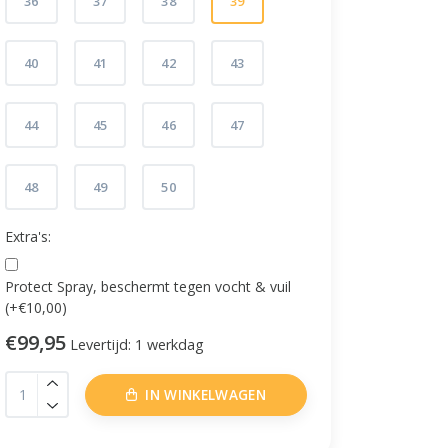
36
37
38
39
40
41
42
43
44
45
46
47
48
49
50
Extra's:
Protect Spray, beschermt tegen vocht & vuil
(+€10,00)
€99,95
Levertijd: 1 werkdag
IN WINKELWAGEN