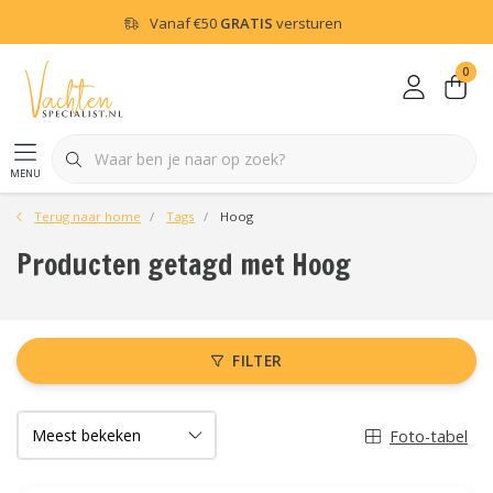
Vanaf
€50
GRATIS
versturen
0
menu
Terug naar home
Tags
Hoog
Producten getagd met Hoog
FILTER
Foto-tabel