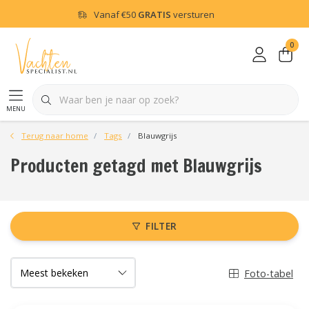
Vanaf
€50
GRATIS
versturen
0
menu
Terug naar home
Tags
Blauwgrijs
Producten getagd met Blauwgrijs
FILTER
Foto-tabel