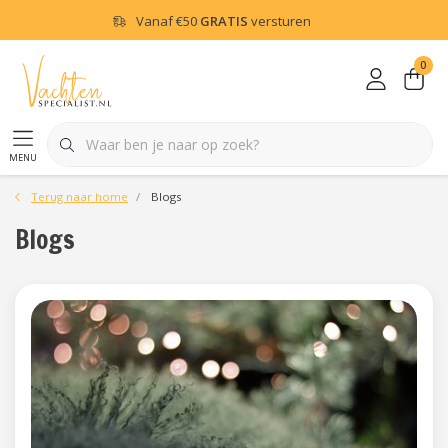
Vanaf
€50
GRATIS
versturen
0
menu
Terug naar home
Blogs
Blogs