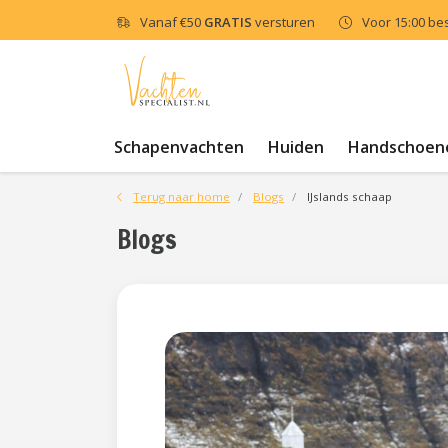
Vanaf
€50
GRATIS
versturen
Voor 15:00 be
Schapenvachten
Huiden
Handschoen
Terug naar home
Blogs
IJslands schaap
Blogs