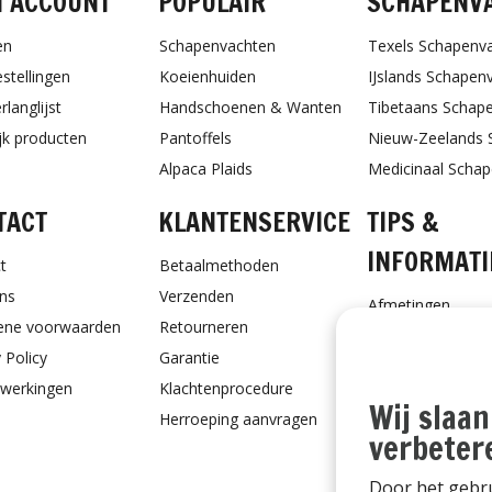
N ACCOUNT
POPULAIR
SCHAPENV
en
Schapenvachten
Texels Schapenv
estellingen
Koeienhuiden
IJslands Schapen
rlanglijst
Handschoenen & Wanten
Tibetaans Schap
ijk producten
Pantoffels
Nieuw-Zeelands 
Alpaca Plaids
Medicinaal Scha
TACT
KLANTENSERVICE
TIPS &
INFORMATI
t
Betaalmethoden
ns
Verzenden
Afmetingen
ene voorwaarden
Retourneren
Schapenvacht ve
 Policy
Garantie
Schapenvacht vo
werkingen
Klachtenprocedure
Ontvang Onderho
Wij slaan
Herroeping aanvragen
Cadeaubon
verbeter
Door het gebru