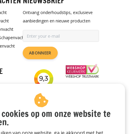
ACHTEN
NIEUWSBRIEF
acht
Ontvang onderhoudstips, exclusieve
vacht
aanbiedingen en nieuwe producten
envacht
Schapenvacht
penvacht
ABONNEER
E
rzorgen
or de hond
udstips
 cookies op om onze website te
en.
iken van onze website, ga je akkoord met het