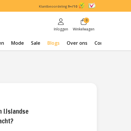
Klantbeoordeling
9+/10
0
Inloggen
Winkelwagen
en
Mode
Sale
Blogs
Over ons
Contact
n IJslandse
acht?