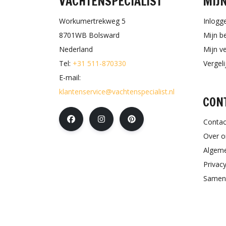
VACHTENSPECIALIST
MIJ
Workumertrekweg 5
Inlogg
8701WB Bolsward
Mijn b
Nederland
Mijn ve
Tel:
+31 511-870330
Vergel
E-mail:
klantenservice@vachtenspecialist.nl
CON
Contac
Over o
Algem
Privacy
Samen