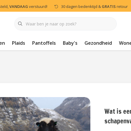
steld,
VANDAAG
verstuurd!
30 dagen bedenktijd &
GRATIS
retour
en
Plaids
Pantoffels
Baby's
Gezondheid
Won
Wat is ee
schapenv