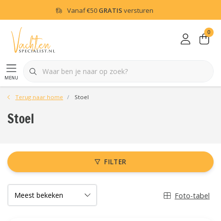
Vanaf
€50
GRATIS
versturen
0
menu
Terug naar home
Stoel
Stoel
FILTER
Foto-tabel