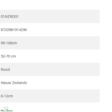
01NZRD01
8720981914296
90-100cm
50-70 cm
Rood
Nieuw Zeelands
6-12cm