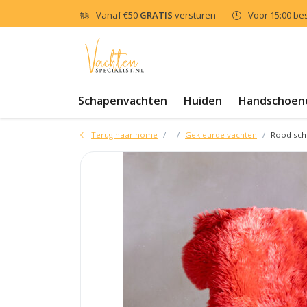
Vanaf
€50
GRATIS
versturen
Voor 15:00 be
Schapenvachten
Huiden
Handschoen
Terug naar home
Gekleurde vachten
Rood sch