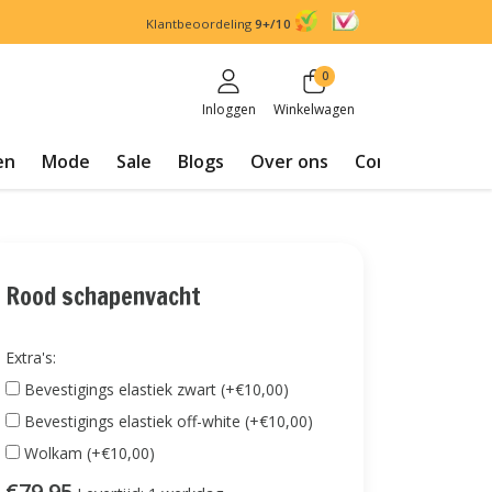
Klantbeoordeling
9+/10
0
Inloggen
Winkelwagen
en
Mode
Sale
Blogs
Over ons
Contact
Rood schapenvacht
Extra's:
Bevestigings elastiek zwart (+€10,00)
Bevestigings elastiek off-white (+€10,00)
Wolkam (+€10,00)
€79,95