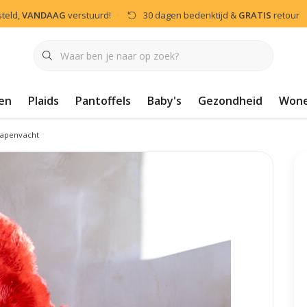
steld,
VANDAAG
verstuurd!
30 dagen bedenktijd &
GRATIS
retour
en
Plaids
Pantoffels
Baby's
Gezondheid
Won
apenvacht