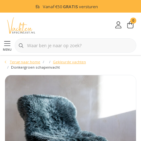
Vanaf
€50
GRATIS
versturen
0
menu
Terug naar home
Gekleurde vachten
Donkergroen schapenvacht