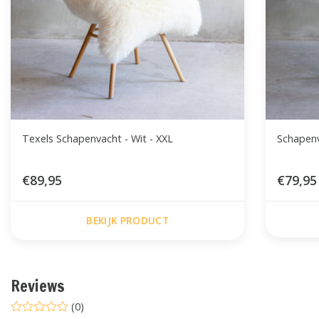
Texels Schapenvacht - Wit - XXL
Schapenv
€89,95
€79,95
BEKIJK PRODUCT
Reviews
(0)