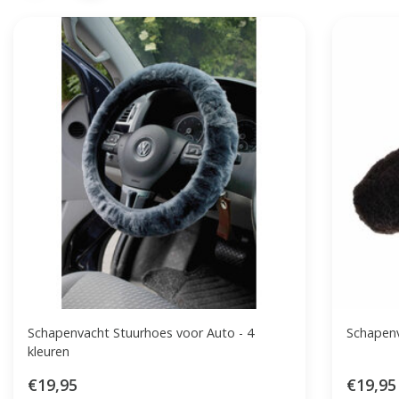
Schapenvacht Stuurhoes voor Auto - 4
Schapenv
kleuren
€19,95
€19,95