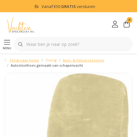
Vanaf
€50
GRATIS
versturen
0
menu
Terug naar home
Overig
Auto- & fietsaccessoires
Autostoelhoes gemaakt van schapenvacht