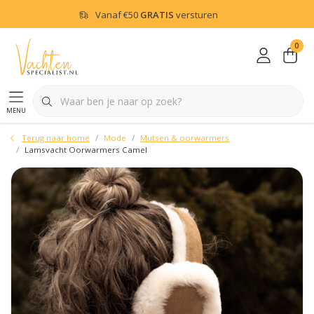
Vanaf
€50
GRATIS
versturen
0
menu
Terug naar home
Mode
Mutsen & oorwarmers
Lamsvacht Oorwarmers Camel