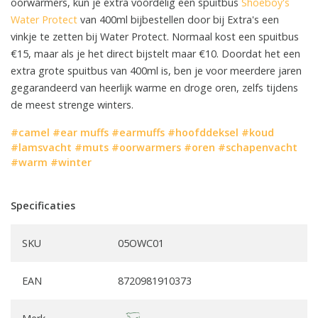
oorwarmers, kun je extra voordelig een spuitbus
Shoeboy's
Water Protect
van 400ml bijbestellen door bij Extra's een
vinkje te zetten bij Water Protect. Normaal kost een spuitbus
€15, maar als je het direct bijstelt maar €10. Doordat het een
extra grote spuitbus van 400ml is, ben je voor meerdere jaren
gegarandeerd van heerlijk warme en droge oren, zelfs tijdens
de meest strenge winters.
#camel
#ear muffs
#earmuffs
#hoofddeksel
#koud
#lamsvacht
#muts
#oorwarmers
#oren
#schapenvacht
#warm
#winter
Specificaties
SKU
05OWC01
EAN
8720981910373