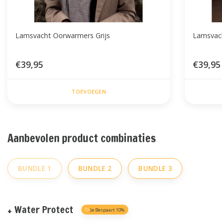
Lamsvacht Oorwarmers Grijs
Lamsvac
€39,95
€39,95
TOEVOEGEN
Aanbevolen product combinaties
BUNDLE 1
BUNDLE 2
BUNDLE 3
+ Water Protect
Je Bespaart 10%