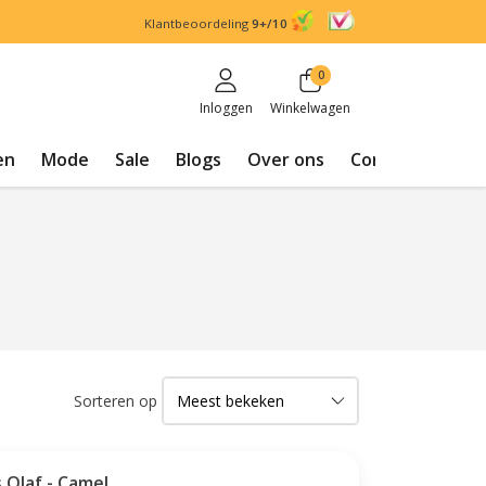
Klantbeoordeling
9+/10
0
Inloggen
Winkelwagen
en
Mode
Sale
Blogs
Over ons
Contact
Sorteren op
 Olaf - Camel