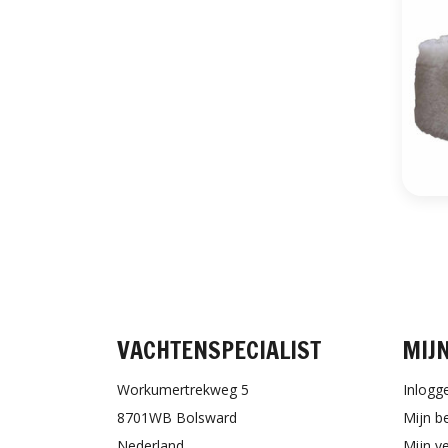
VACHTENSPECIALIST
MIJ
Workumertrekweg 5
Inlogg
8701WB Bolsward
Mijn b
Nederland
Mijn ve