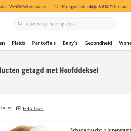
steld,
VANDAAG
verstuurd!
30 dagen bedenktijd &
GRATIS
retour
en
Plaids
Pantoffels
Baby's
Gezondheid
Won
ducten getagd met Hoofddeksel
ducten
Foto-tabel
Schapenvacht pilotenmuts