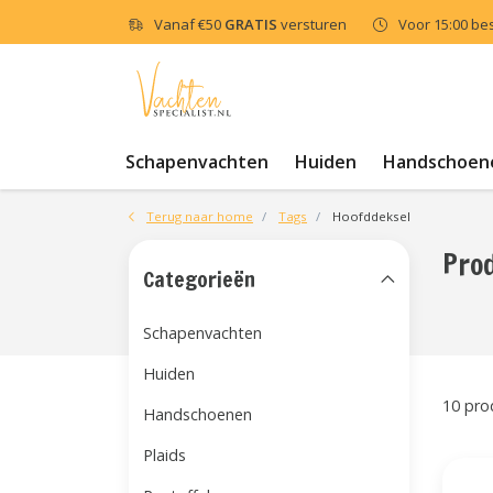
Vanaf
€50
GRATIS
versturen
Voor 15:00 be
Schapenvachten
Huiden
Handschoen
Terug naar home
Tags
Hoofddeksel
Pro
Categorieën
Schapenvachten
Huiden
10 pro
Handschoenen
Plaids