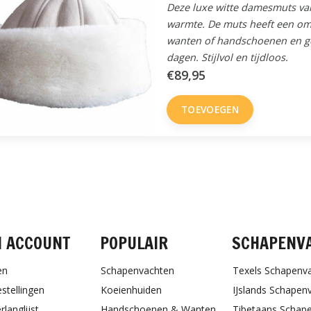
Deze luxe witte damesmuts va
warmte. De muts heeft een om
wanten of handschoenen en ge
dagen. Stijlvol en tijdloos.
€89,95
TOEVOEGEN
FACEBOOK
INSTAGRAM
PINTEREST
N ACCOUNT
POPULAIR
SCHAPENV
en
Schapenvachten
Texels Schapenv
estellingen
Koeienhuiden
IJslands Schapen
rlanglijst
Handschoenen & Wanten
Tibetaans Schap