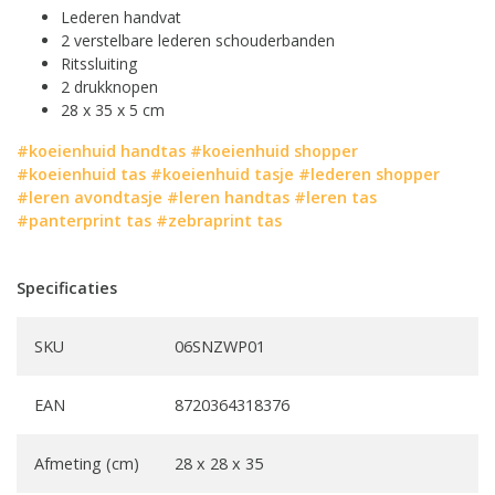
Lederen handvat
2 verstelbare lederen schouderbanden
Ritssluiting
2 drukknopen
28 x 35 x 5 cm
#koeienhuid handtas
#koeienhuid shopper
#koeienhuid tas
#koeienhuid tasje
#lederen shopper
#leren avondtasje
#leren handtas
#leren tas
#panterprint tas
#zebraprint tas
Specificaties
SKU
06SNZWP01
EAN
8720364318376
Afmeting (cm)
28 x 28 x 35