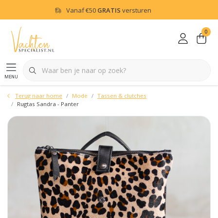
Vanaf
€50
GRATIS
versturen
0
menu
Terug naar home
Mode
Tassen & clutches
Rugtas Sandra - Panter