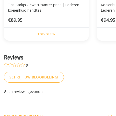
Tas Karlijn - Zwart/panter print | Lederen
Koeienhu
koeienhuid handtas
Lederen
€89,95
€94,95
TOEVOEGEN
Reviews
(0)
SCHRIJF UW BEOORDELING!
Geen reviews gevonden
FACEBOOK
INSTAGRAM
PINTEREST