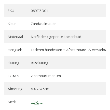
SKU
06RTZD01
Kleur
Zand/dalmatiër
Materiaal
Nerfleder / geprinte koeienhuid
Hengsels
Lederen handvaten + Afneembare- & verstelbare
Sluiting
Ritssluiting
Extra's
2 compartimenten
Afmeting
40x28x6cm
Merk