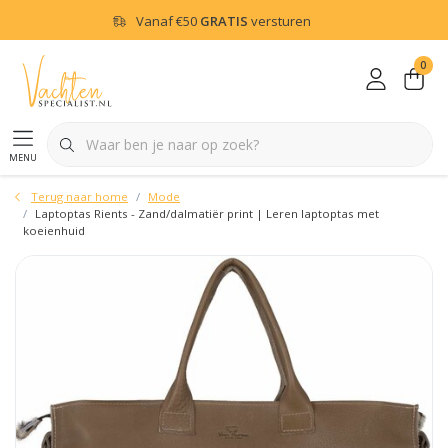
Vanaf
€50
GRATIS
versturen
0
menu
Terug naar home
Mode
Laptoptas Rients - Zand/dalmatiër print | Leren laptoptas met
koeienhuid