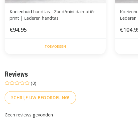
Koeienhuid handtas - Zand/mini dalmatiër
Koeienhu
print | Lederen handtas
Lederen
€94,95
€104,9
TOEVOEGEN
Reviews
(0)
SCHRIJF UW BEOORDELING!
Geen reviews gevonden
FACEBOOK
INSTAGRAM
PINTEREST