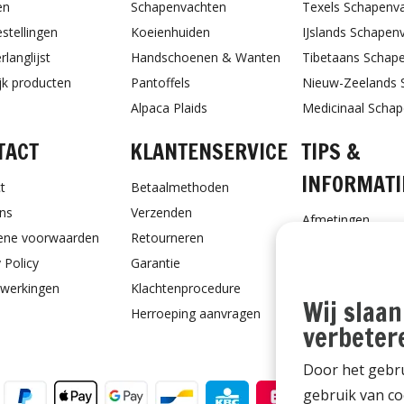
en
Schapenvachten
Texels Schapenv
estellingen
Koeienhuiden
IJslands Schapen
rlanglijst
Handschoenen & Wanten
Tibetaans Schap
ijk producten
Pantoffels
Nieuw-Zeelands 
Alpaca Plaids
Medicinaal Scha
TACT
KLANTENSERVICE
TIPS &
INFORMATI
t
Betaalmethoden
ns
Verzenden
Afmetingen
ene voorwaarden
Retourneren
Schapenvacht ve
 Policy
Garantie
Schapenvacht vo
werkingen
Klachtenprocedure
Ontvang Onderho
Wij slaan
Herroeping aanvragen
Cadeaubon
verbeter
Door het gebru
gebruik van co