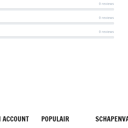
0 reviews
0 reviews
0 reviews
FACEBOOK
INSTAGRAM
PINTEREST
N ACCOUNT
POPULAIR
SCHAPENV