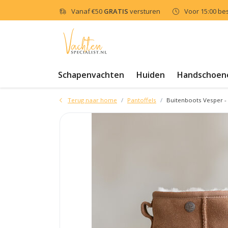
Vanaf
€50
GRATIS
versturen
Voor 15:00 be
Schapenvachten
Huiden
Handschoen
Terug naar home
Pantoffels
Buitenboots Vesper -