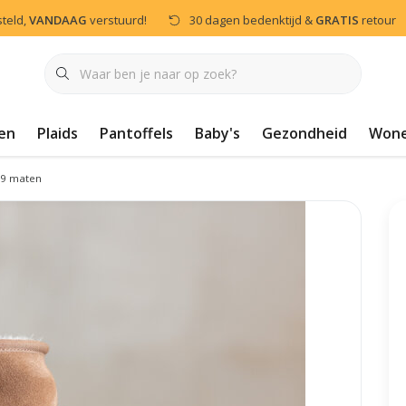
steld,
VANDAAG
verstuurd!
30 dagen bedenktijd &
GRATIS
retour
en
Plaids
Pantoffels
Baby's
Gezondheid
Won
 9 maten