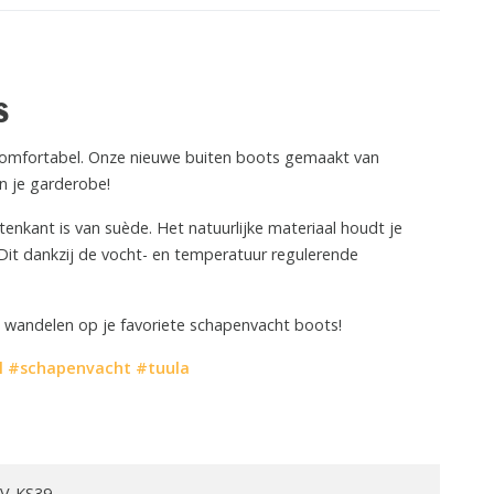
ts
 comfortabel. Onze nieuwe buiten boots gemaakt van
n je garderobe!
enkant is van suède. Het natuurlijke materiaal houdt je
 Dit dankzij de vocht- en temperatuur regulerende
nt wandelen op je favoriete schapenvacht boots!
l
#schapenvacht
#tuula
V-KS39