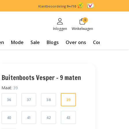
Klantbeoordeling
9+/10
0
Inloggen
Winkelwagen
en
Mode
Sale
Blogs
Over ons
Contact
Buitenboots Vesper - 9 maten
Maat:
39
36
37
38
39
40
41
42
43