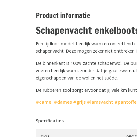
Product informatie
Schapenvacht enkelboo
Een tijdloos model, heerlijk warm en ontzettend
schapenvacht. Deze mogen zeker niet ontbreken i
De binnenkant is 100% zachte schapenwol. De buit
voeten heerlijk warm, zonder dat je gaat zweten.
eigenschappen van de wol en het suède.
De rubberen zool zorgt ervoor dat jij vele km ku
#camel
#dames
#grijs
#lamsvacht
#pantoffe
Specificaties
SKU
05OS