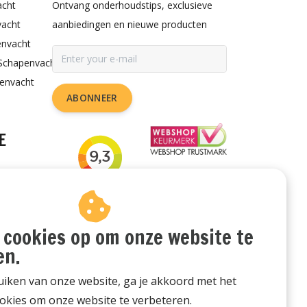
acht
Ontvang onderhoudstips, exclusieve
vacht
aanbiedingen en nieuwe producten
envacht
Schapenvacht
penvacht
ABONNEER
E
rzorgen
or de hond
udstips
 cookies op om onze website te
en.
iken van onze website, ga je akkoord met het
okies om onze website te verbeteren.