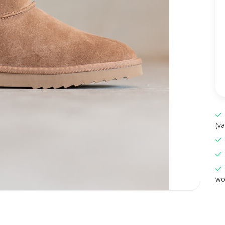
(v
wo