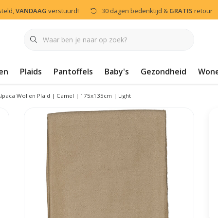
steld,
VANDAAG
verstuurd!
30 dagen bedenktijd &
GRATIS
retour
en
Plaids
Pantoffels
Baby's
Gezondheid
Won
lpaca Wollen Plaid | Camel | 175x135cm | Light