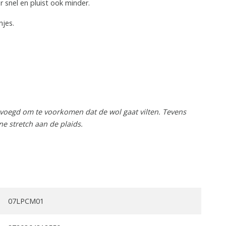
 snel en pluist ook minder.
njes.
voegd om te voorkomen dat de wol gaat vilten. Tevens
ine stretch aan de plaids.
07LPCM01