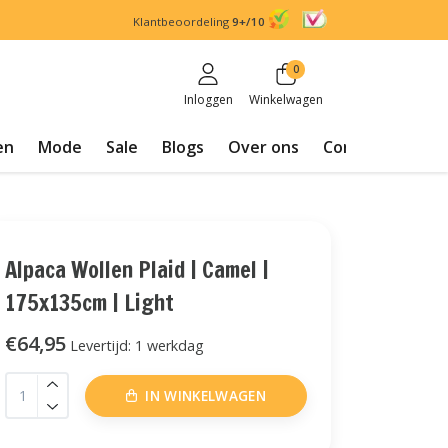
Klantbeoordeling
9+/10
0
Inloggen
Winkelwagen
en
Mode
Sale
Blogs
Over ons
Contact
Alpaca Wollen Plaid | Camel |
175x135cm | Light
€64,95
Levertijd: 1 werkdag
IN WINKELWAGEN