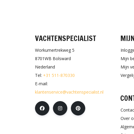
VACHTENSPECIALIST
MIJ
Workumertrekweg 5
Inlogg
8701WB Bolsward
Mijn b
Nederland
Mijn ve
Tel:
+31 511-870330
Vergel
E-mail:
klantenservice@vachtenspecialist.nl
CON
Contac
Over o
Algem