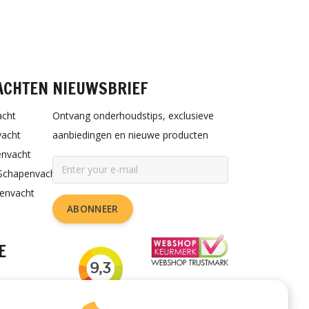
ACHTEN
NIEUWSBRIEF
acht
Ontvang onderhoudstips, exclusieve
vacht
aanbiedingen en nieuwe producten
envacht
Schapenvacht
penvacht
ABONNEER
E
rzorgen