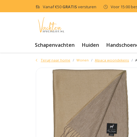
Vanaf
€50
GRATIS
versturen
Voor 15:00 be
Schapenvachten
Huiden
Handschoen
Terug naar home
Wonen
Alpaca woondekens
A