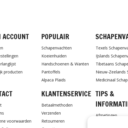
FACEBOOK
INSTAGRAM
PINTEREST
N ACCOUNT
POPULAIR
SCHAPENV
en
Schapenvachten
Texels Schapenv
estellingen
Koeienhuiden
IJslands Schapen
rlanglijst
Handschoenen & Wanten
Tibetaans Schap
ijk producten
Pantoffels
Nieuw-Zeelands 
Alpaca Plaids
Medicinaal Scha
TACT
KLANTENSERVICE
TIPS &
INFORMATI
t
Betaalmethoden
ns
Verzenden
Afmetingen
ene voorwaarden
Retourneren
Schapenvacht ve