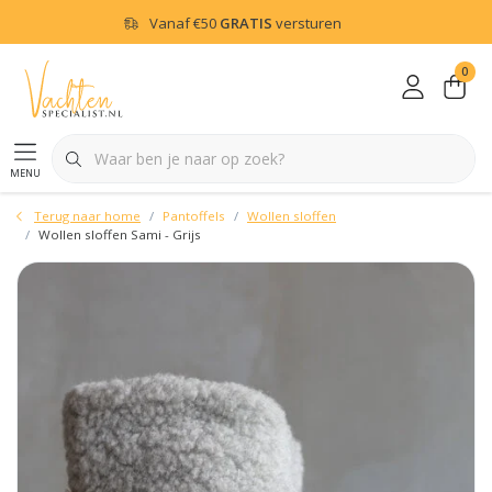
Vanaf
€50
GRATIS
versturen
0
menu
Terug naar home
Pantoffels
Wollen sloffen
Wollen sloffen Sami - Grijs