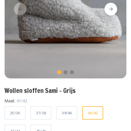
Wollen sloffen Sami - Grijs
Maat:
41/42
35/36
37/38
39/40
41/42
43/44
45/46