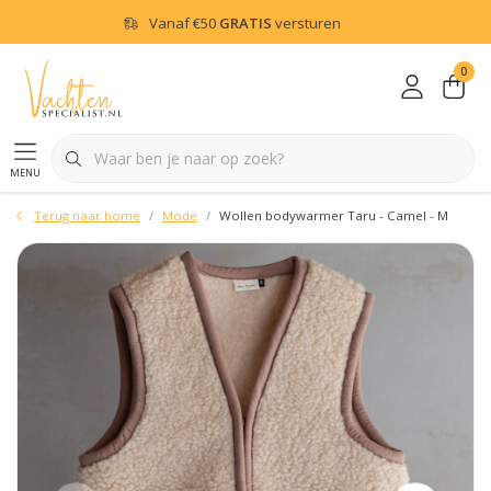
Vanaf
€50
GRATIS
versturen
0
menu
Terug naar home
Mode
Wollen bodywarmer Taru - Camel - M