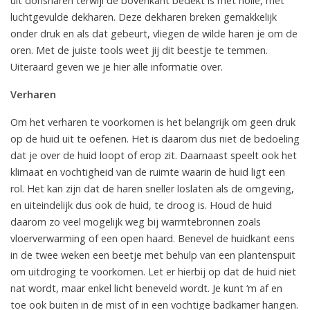
uit donsharen terwijl de bovenkant bedekt is met holle, met
luchtgevulde dekharen. Deze dekharen breken gemakkelijk
onder druk en als dat gebeurt, vliegen de wilde haren je om de
oren. Met de juiste tools weet jij dit beestje te temmen.
Uiteraard geven we je hier alle informatie over.
Verharen
Om het verharen te voorkomen is het belangrijk om geen druk
op de huid uit te oefenen. Het is daarom dus niet de bedoeling
dat je over de huid loopt of erop zit. Daarnaast speelt ook het
klimaat en vochtigheid van de ruimte waarin de huid ligt een
rol. Het kan zijn dat de haren sneller loslaten als de omgeving,
en uiteindelijk dus ook de huid, te droog is. Houd de huid
daarom zo veel mogelijk weg bij warmtebronnen zoals
vloerverwarming of een open haard. Benevel de huidkant eens
in de twee weken een beetje met behulp van een plantenspuit
om uitdroging te voorkomen. Let er hierbij op dat de huid niet
nat wordt, maar enkel licht beneveld wordt. Je kunt ‘m af en
toe ook buiten in de mist of in een vochtige badkamer hangen.