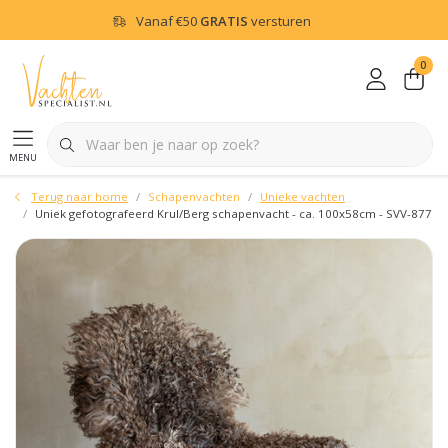
Vanaf
€50
GRATIS
versturen
0
menu
Terug naar home
Schapenvachten
Unieke vachten
Uniek gefotografeerd Krul/Berg schapenvacht - ca. 100x58cm - SVV-877