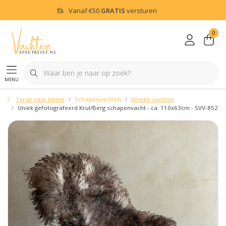
Vanaf
€50
GRATIS
versturen
0
menu
Terug naar home
Schapenvachten
Unieke vachten
Uniek gefotografeerd Krul/Berg schapenvacht - ca. 110x63cm - SVV-852