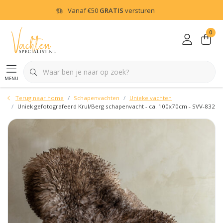
Vanaf
€50
GRATIS
versturen
0
menu
Terug naar home
Schapenvachten
Unieke vachten
Uniek gefotografeerd Krul/Berg schapenvacht - ca. 100x70cm - SVV-832