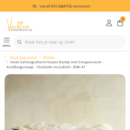
Vanaf
€50
GRATIS
versturen
0
menu
Terug naar home
Wonen
Uniek Gefotografeerd Houten Bankje met Schapenvacht -
Krul/Bergschaap - 70x20x46 cm (LxBxH) - BNK-47