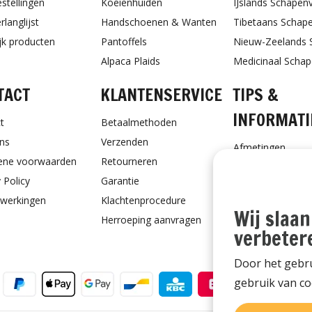
estellingen
Koeienhuiden
IJslands Schapen
rlanglijst
Handschoenen & Wanten
Tibetaans Schap
ijk producten
Pantoffels
Nieuw-Zeelands 
Alpaca Plaids
Medicinaal Scha
TACT
KLANTENSERVICE
TIPS &
INFORMATI
t
Betaalmethoden
ns
Verzenden
Afmetingen
ene voorwaarden
Retourneren
Schapenvacht ve
 Policy
Garantie
Schapenvacht vo
werkingen
Klachtenprocedure
Ontvang Onderho
Wij slaan
Herroeping aanvragen
Cadeaubon
verbeter
Door het gebru
gebruik van co