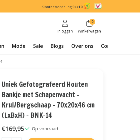
Klantbeoordeling
9+/10
0
Inloggen
Winkelwagen
en
Mode
Sale
Blogs
Over ons
Contact
14
Uniek Gefotografeerd Houten
Bankje met Schapenvacht -
Krul/Bergschaap - 70x20x46 cm
(LxBxH) - BNK-14
€169,95
Op voorraad