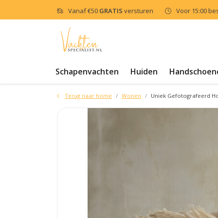
Vanaf
€50
GRATIS
versturen
Voor 15:00 be
Schapenvachten
Huiden
Handschoen
Terug naar home
Wonen
Uniek Gefotografeerd Ho