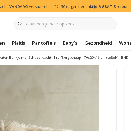
steld,
VANDAAG
verstuurd!
30 dagen bedenktijd &
GRATIS
retour
en
Plaids
Pantoffels
Baby's
Gezondheid
Won
uten Bankje met Schapenvacht - Krul/Bergschaap - 70x20x46 cm (LxBxH) - BNK-