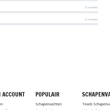
0 reviews
0 reviews
FACEBOOK
INSTAGRAM
PINTEREST
N ACCOUNT
POPULAIR
SCHAPENV
en
Schapenvachten
Texels Schapenv