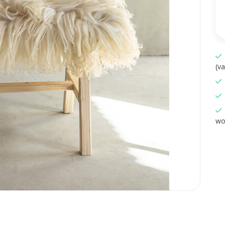
(v
wo