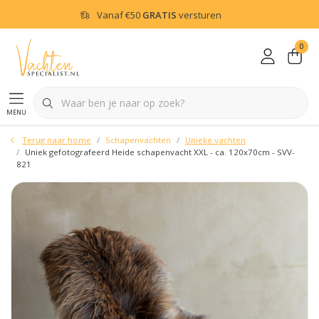
Vanaf
€50
GRATIS
versturen
0
menu
Terug naar home
Schapenvachten
Unieke vachten
Uniek gefotografeerd Heide schapenvacht XXL - ca. 120x70cm - SVV-
821