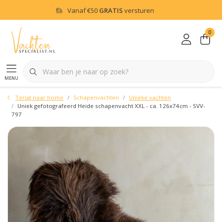
Vanaf
€50
GRATIS
versturen
0
menu
Terug naar home
Schapenvachten
Unieke vachten
Uniek gefotografeerd Heide schapenvacht XXL - ca. 126x74cm - SVV-
797