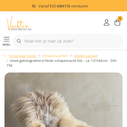
Vanaf
€50
GRATIS
versturen
0
menu
Terug naar home
Schapenvachten
Unieke vachten
Uniek gefotografeerd Heide schapenvacht XXL - ca. 137x66cm - SVV-
796