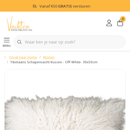
Vanaf
€50
GRATIS
versturen
0
menu
Terug naar home
Wonen
Tibetaans Schapenvacht Kussen - Off-White- 30x50cm